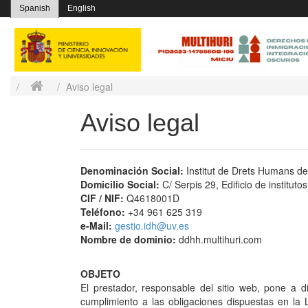
Spanish
English
Aviso legal
Aviso legal
Denominación Social:
Institut de Drets Humans de 
Domicilio Social:
C/ Serpis 29, Edificio de instituto
CIF / NIF:
Q4618001D
Teléfono:
+34 961 625 319
e-Mail:
gestio.idh@uv.es
Nombre de dominio:
ddhh.multihuri.com
OBJETO
El prestador, responsable del sitio web, pone a 
cumplimiento a las obligaciones dispuestas en la