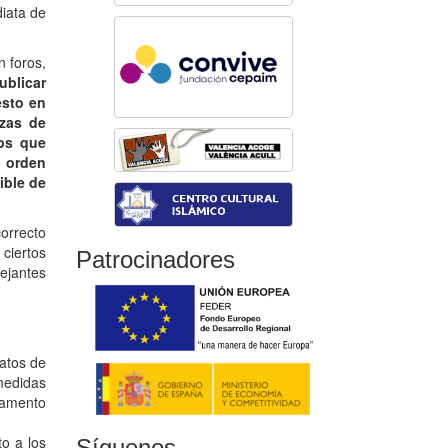
diata de
n foros,
ublicar
esto en
rzas de
dos que
l orden
ible de
orrecto
 ciertos
Patrocinadores
ejantes
atos de
 medidas
lamento
to a los
Síguenos...