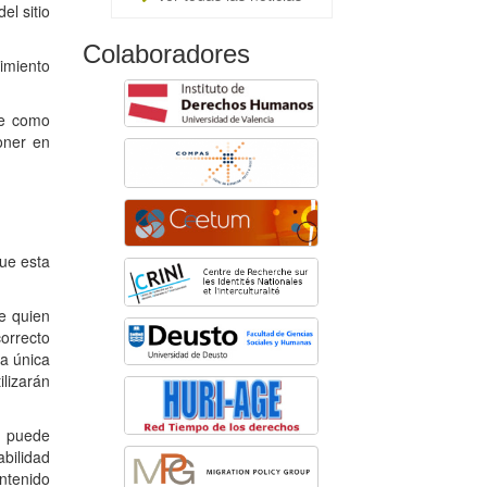
el sitio
Colaboradores
imiento
se como
oner en
que esta
de quien
orrecto
la única
ilizarán
o puede
abilidad
ontenido