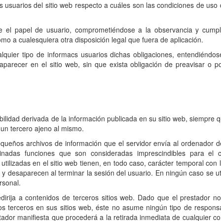
 usuarios del sitio web respecto a cuáles son las condiciones de uso d
 el papel de usuario, comprometiéndose a la observancia y cumpl
omo a cualesquiera otra disposición legal que fuera de aplicación.
lquier tipo de informac
s usuarios dichas obligaciones, entendiéndo
aparecer en el sitio web, sin que exista obligación de preavisar o p
bilidad derivada de la información publicada en su sitio web, siempre 
 un tercero ajeno al mismo.
(pequeños archivos de información que el servidor envía al ordenador 
nadas funciones que son consideradas imprescindibles para el c
 utilizadas en el sitio web tienen, en todo caso, carácter temporal con 
r y desaparecen al terminar la sesión del usuario. En ningún caso se ut
rsonal.
edirija a contenidos de terceros sitios web. Dado que el prestador n
los terceros en sus sitios web, éste no asume ningún tipo de respons
tador manifiesta que procederá a la retirada inmediata de cualquier c