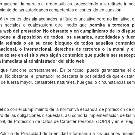
ternacional, la moral o el orden público, procediendo a la retirada inme
imiento de las autoridades competentes el contenido en cuestión.
n y contenidos almacenados, a título enunciativo pero no limitativo, e
des sociales o cualesquiera otro medio que
permita a terceros p
a web del prestador. No obstante y en cumplimiento de lo dispu
e pone a disposición de todos los usuarios, autoridades y fue
 la retirada o en su caso bloqueo de todos aquellos conteni
nacional, o internacional, derechos de terceros o la moral y e
e existe en el sitio web algún contenido que pudiera ser suscept
a inmediata al administrador del sitio web.
que funcione correctamente. En principio, puede garantizarse el c
a. No obstante, el prestador no descarta la posibilidad de que existan
e fuerza mayor, catástrofes naturales, huelgas, o circunstancias sem
ido con el cumplimiento de la normativa española de protección de d
gro de las obligaciones dispuestas, así como la implementación de las
1999, de Protección de Datos de Carácter Personal (LOPD) y en el Reg
Política de Privacidad de la entidad informando a los usuarios respec